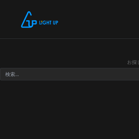
内
検
索
容
対
を
象:
ス
キ
ッ
プ
お探