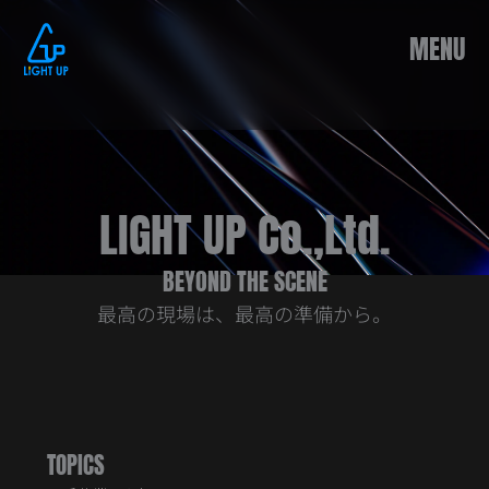
内
容
MENU
を
ス
キ
ッ
プ
LIGHT UP Co.,Ltd.
BEYOND THE SCENE
最高の現場は、最高の準備から。
TOPICS