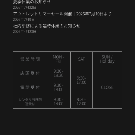
夏季休業のお知らせ
2026年7月22日
アウトレットサマーセール開催｜2026年7月10日より
2026年7月9日
社内研修による臨時休業のお知らせ
2026年4月23日
MON -
SUN /
営 業 時 間
SAT
FRI
Holiday
9:30 -
店 頭 受 付
18:30
9:30-
17:00
9:30 -
電 話 受 付
CLOSE
18:00
9:30 -
9:30-
レンタル当日配
14:00
12:00
達受付